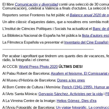
El llibre
Comunicación y diversidad
conté una selecció de 30 comu
Comunicación), celebrat a València a finals d'octubre. La selecció ha
Reporters sense Fronteres ha fet públic el
Balance anual 2020 de p
Un altre
clàssic
d'aquestes dates, que a nosaltres ens sembla molt
L'Institut de Ciències Polítiques i Socials ha actualitzat el
Banc de d
La Biblioteca Nacional de España ha fet pública la
llista d'autors e
La Filmoteca Española va presentar el
Inventario del Cine Españo
---------------------------------------------------------------------------
Per acabar i aprofitant que tindrem uns quants dies de vacances, 
ràdio, la fotografia i el cinema:
Al CCCB:
World Press Photo 2020
ÚLTIMS DIES!
Al Palau Robert de Barcelona:
Aixafem el feixisme. El Comissariat
Al Museu d'Història de Barcelona:
Dones a les ones
Al Born Centre de Cultura i Memòria:
Perich (1941-1995). Humor am
A l'Arts Santa Mònica:
Gervasio Sánchez. Activistes per la vida
i
FE
A La Virreina Centre de la Imatge:
Helios Gómez. Dies d'ira
A l'Arxiu Fotogràfic de Barcelona:
Un viatge fotogràfic. La construc