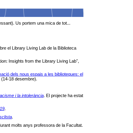
essant). Us portem una mica de tot...
obre el Library Living Lab de la Biblioteca
n: Insights from the Library Living Lab",
.
ció dels nous espais a les biblioteques: el
ya (14-18 desembre).
cisme i la intolerància
. El projecte ha estat
019
.
sclista
.
 durant molts anys professora de la Facultat.