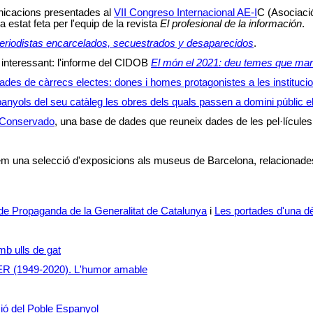
nicacions presentades al
VII Congreso Internacional AE-I
C (Asociaci
 estat feta per l'equip de la revista
El profesional de la información
.
eriodistas encarcelados, secuestrados y desaparecidos
.
 interessant: l'informe del CIDOB
El món el 2021: deu temes que marc
ades de càrrecs electes: dones i homes protagonistes a les instituc
spanyols del seu catàleg les obres dels quals passen a domini públic e
l Conservado
, una base de dades que reuneix dades de les pel·lícule
fem una selecció d'exposicions als museus de Barcelona, relacionade
 de Propaganda de la Generalitat de Catalunya
i
Les portades d'una dè
b ulls de gat
R (1949-2020). L'humor amable
ció del Poble Espanyol