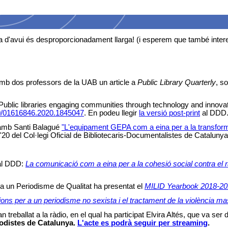
ta d'avui és desproporcionadament llarga! (i esperem que també inter
amb dos professors de la UAB un article a
Public Library Quarterly
, s
lic libraries engaging communities through technology and innovatio
080/01616846.2020.1845047
. E
n podeu llegir
la versió post-print
al DDD
t amb Santi Balagué
"
L'equipament GEPA com a eina per a la transforma
'20 del Col·legi Oficial de Bibliotecaris-Documentalistes de Catalun
 al DDD:
La comunicació com a eina per a la cohesió social contra el ra
a un Periodisme de Qualitat ha presentat el
MILID Yearbook 2018-2
ns per a un periodisme no sexista i el tractament de la violència ma
treballat a la ràdio, en el qual ha participat Elvira Altés, que va ser
iodistes de Catalunya.
L'acte es podrà seguir per streaming
.