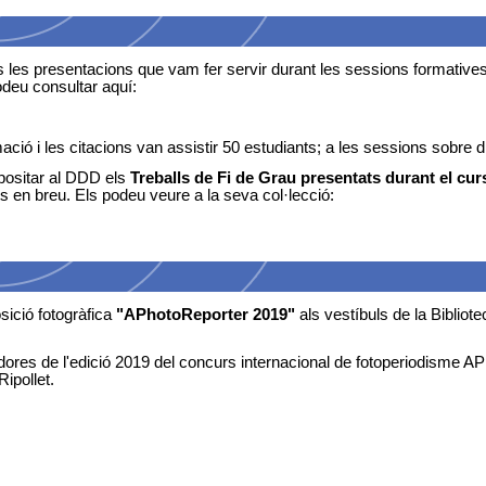
 les presentacions que vam fer servir durant les sessions formatives e
odeu consultar aquí:
ció i les citacions van assistir 50 estudiants; a les sessions sobre dr
ositar al DDD els
Treballs de Fi de Grau presentats durant el cu
s en breu. Els podeu veure a la seva col·lecció:
ició fotogràfica
"APhotoReporter 2019"
als vestíbuls de la Bibliot
adores de l'edició 2019 del concurs internacional de fotoperiodisme
ipollet.