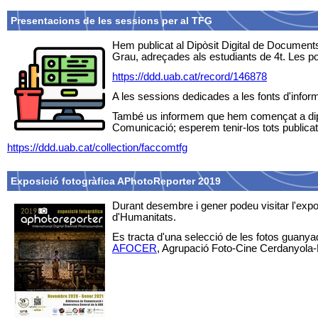
Presentacions de les sessions per al TFG
Hem publicat al Dipòsit Digital de Documents
Grau, adreçades als estudiants de 4t. Les p
https://ddd.uab.cat/record/146878
A les sessions dedicades a les fonts d'informa
També us informem que hem començat a dip
Comunicació; esperem tenir-los tots publicat
https://ddd.uab.cat/collection/faccomtfg
Exposició fotogràfica APhotoReporter 2019
Durant desembre i gener podeu visitar l'expos
d'Humanitats.
Es tracta d'una selecció de les fotos guany
AFOCER
, Agrupació Foto-Cine Cerdanyola-R