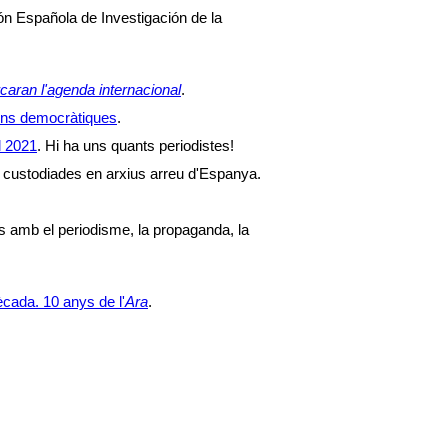
ón Española de Investigación de la
aran l'agenda internacional
.
ions democràtiques
.
l 2021
. Hi ha uns quants periodistes!
s custodiades en arxius arreu d'Espanya.
s amb el periodisme, la propaganda, la
cada. 10 anys de l'
Ara
.