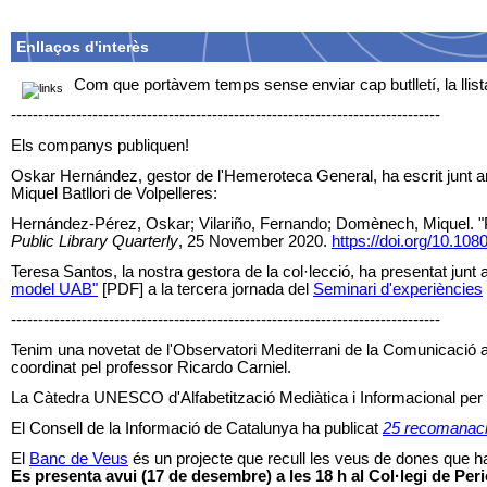
Enllaços d'interès
Com que portàvem temps sense enviar cap butlletí, la llis
-------------------------------------------------------------------------------
Els companys publiquen!
Oskar Hernández, gestor de l'Hemeroteca General, ha escrit junt 
Miquel Batllori de Volpelleres:
Hernández-Pérez, Oskar; Vilariño, Fernando; Domènech, Miquel. "Pub
Public Library Quarterly
, 25 November 2020.
https://doi.org/10.1
Teresa Santos, la nostra gestora de la col·lecció, ha presentat jun
model UAB"
[PDF] a la tercera jornada del
Seminari d'experiències
-------------------------------------------------------------------------------
Tenim una novetat de l'Observatori Mediterrani de la Comunicació
coordinat pel professor Ricardo Carniel.
La Càtedra UNESCO d'Alfabetització Mediàtica i Informacional per 
El Consell de la Informació de Catalunya ha publicat
25 recomanacio
El
Banc de Veus
és un projecte que recull les veus de dones que han 
Es presenta avui (17 de desembre) a les 18 h al Col·legi de Per